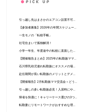
引っ越し先はまさかのエアコン設置不可...
【参加者募集】2026年の年間スケジュー...
一生モノの「転校手帳」
社宅住まいで孤独解消！
小学一年生、年度途中の転校に直面した...
【開催報告まとめ】2025年の転勤族ママ...
石川県乳幼児連れ転勤族にオススメの場...
赴任期間が長い転勤族のメリットとデメ...
【開催報告】2月転勤族ママ交流会＜どう...
引っ越しの多い転勤族必見！入居時にや...
帰省を快適に！キャリーケース選びの3つ...
転勤妻にリモートワークがおすすめな理...