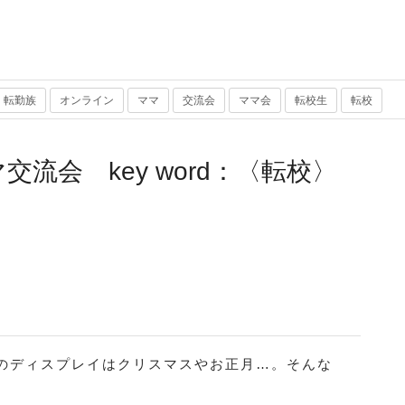
転勤族
オンライン
ママ
交流会
ママ会
転校生
転校
流会 key word：〈転校〉
のディスプレイはクリスマスやお正月…。そんな