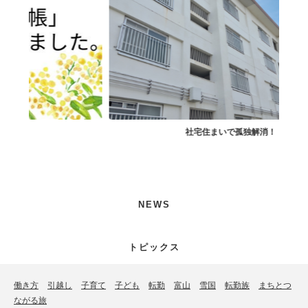
社宅住まいで孤独解消！
小
NEWS
トピックス
働き方
引越し
子育て
子ども
転勤
富山
雪国
転勤族
まちとつ
ながる旅