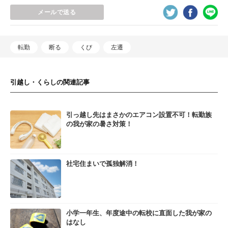
メールで送る
転勤
断る
くび
左遷
引越し・くらしの関連記事
引っ越し先はまさかのエアコン設置不可！転勤族
の我が家の暑さ対策！
社宅住まいで孤独解消！
小学一年生、年度途中の転校に直面した我が家の
はなし