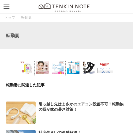
トップ
転勤妻
転勤妻
転勤妻に関連した記事
引っ越し先はまさかのエアコン設置不可！転勤族
の我が家の暑さ対策！
社宅住まいで孤独解消！