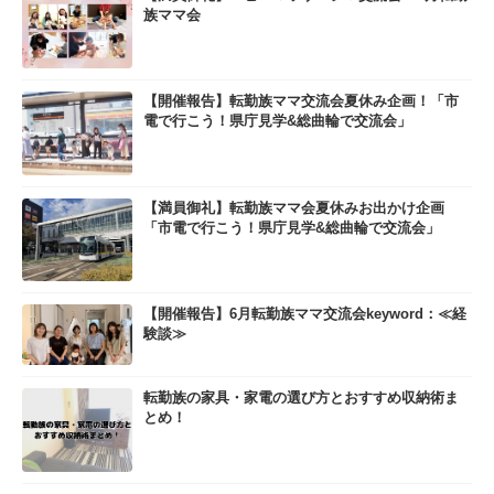
族ママ会
【開催報告】転勤族ママ交流会夏休み企画！「市
電で行こう！県庁見学&総曲輪で交流会」
【満員御礼】転勤族ママ会夏休みお出かけ企画
「市電で行こう！県庁見学&総曲輪で交流会」
【開催報告】6月転勤族ママ交流会keyword：≪経
験談≫
転勤族の家具・家電の選び方とおすすめ収納術ま
とめ！