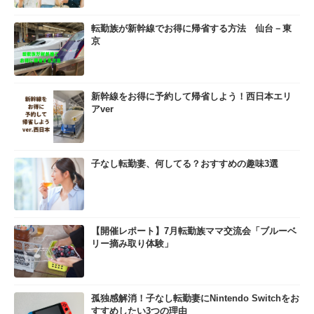
転勤族が新幹線でお得に帰省する方法 仙台－東
京
新幹線をお得に予約して帰省しよう！西日本エリ
アver
子なし転勤妻、何してる？おすすめの趣味3選
【開催レポート】7月転勤族ママ交流会「ブルーベ
リー摘み取り体験」
孤独感解消！子なし転勤妻にNintendo Switchをお
すすめしたい3つの理由