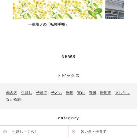
社宅住まいで孤独解消！
NEWS
トピックス
働き方
引越し
子育て
子ども
転勤
富山
雪国
転勤族
まちとつ
ながる旅
category
引越し・くらし
習い事・子育て