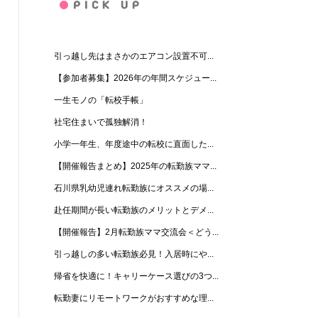
引っ越し先はまさかのエアコン設置不可...
【参加者募集】2026年の年間スケジュー...
一生モノの「転校手帳」
社宅住まいで孤独解消！
小学一年生、年度途中の転校に直面した...
【開催報告まとめ】2025年の転勤族ママ...
石川県乳幼児連れ転勤族にオススメの場...
赴任期間が長い転勤族のメリットとデメ...
【開催報告】2月転勤族ママ交流会＜どう...
引っ越しの多い転勤族必見！入居時にや...
帰省を快適に！キャリーケース選びの3つ...
転勤妻にリモートワークがおすすめな理...