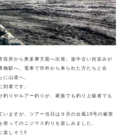
市役所から奥多摩方面へ出発。途中古い街並みが
青梅駅へ。電車で市外から来られた方たちと合
らに山道へ。
に到着です。
サ釣りやルアー釣りが、家族でも釣り上級者でも
ていますが、ツアー当日は９月の台風19号の被害
を使ってのニジマス釣りを楽しみました。
に楽しそう‼