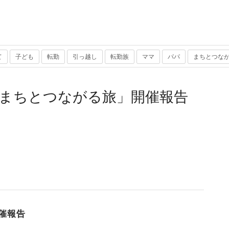
て
子ども
転勤
引っ越し
転勤族
ママ
パパ
まちとつな
まちとつながる旅」開催報告
催報告