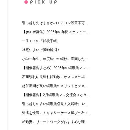
引っ越し先はまさかのエアコン設置不可...
【参加者募集】2026年の年間スケジュー...
一生モノの「転校手帳」
社宅住まいで孤独解消！
小学一年生、年度途中の転校に直面した...
【開催報告まとめ】2025年の転勤族ママ...
石川県乳幼児連れ転勤族にオススメの場...
赴任期間が長い転勤族のメリットとデメ...
【開催報告】2月転勤族ママ交流会＜どう...
引っ越しの多い転勤族必見！入居時にや...
帰省を快適に！キャリーケース選びの3つ...
転勤妻にリモートワークがおすすめな理...