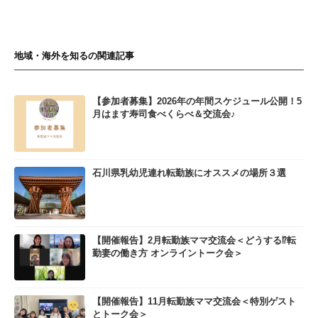
地域・海外を知るの関連記事
【参加者募集】2026年の年間スケジュール公開！5
月はます寿司食べくらべ＆交流会♪
石川県乳幼児連れ転勤族にオススメの場所３選
【開催報告】2月転勤族ママ交流会＜どうする⁉転
勤妻の働き方 オンライントーク会＞
【開催報告】11月転勤族ママ交流会＜特別ゲスト
とトーク会＞