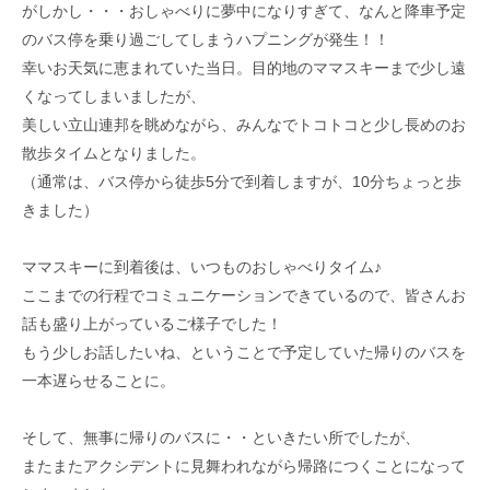
がしかし・・・おしゃべりに夢中になりすぎて、なんと降車予定
のバス停を乗り過ごしてしまうハプニングが発生！！
幸いお天気に恵まれていた当日。目的地のママスキーまで少し遠
くなってしまいましたが、
美しい立山連邦を眺めながら、みんなでトコトコと少し長めのお
散歩タイムとなりました。
（通常は、バス停から徒歩5分で到着しますが、10分ちょっと歩
きました）
ママスキーに到着後は、いつものおしゃべりタイム♪
ここまでの行程でコミュニケーションできているので、皆さんお
話も盛り上がっているご様子でした！
もう少しお話したいね、ということで予定していた帰りのバスを
一本遅らせることに。
そして、無事に帰りのバスに・・といきたい所でしたが、
またまたアクシデントに見舞われながら帰路につくことになって