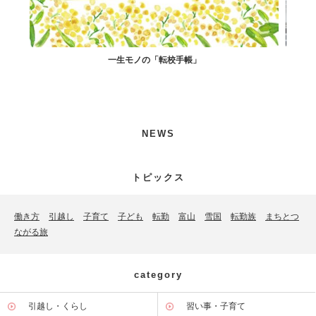
一生モノの「転校手帳」
社宅住まいで孤
NEWS
トピックス
働き方
引越し
子育て
子ども
転勤
富山
雪国
転勤族
まちとつ
ながる旅
category
引越し・くらし
習い事・子育て