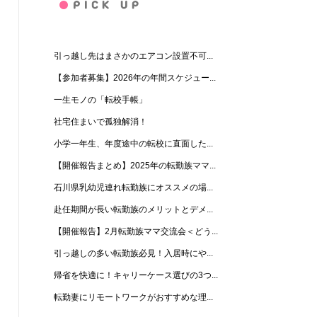
引っ越し先はまさかのエアコン設置不可...
【参加者募集】2026年の年間スケジュー...
一生モノの「転校手帳」
社宅住まいで孤独解消！
小学一年生、年度途中の転校に直面した...
【開催報告まとめ】2025年の転勤族ママ...
石川県乳幼児連れ転勤族にオススメの場...
赴任期間が長い転勤族のメリットとデメ...
【開催報告】2月転勤族ママ交流会＜どう...
引っ越しの多い転勤族必見！入居時にや...
帰省を快適に！キャリーケース選びの3つ...
転勤妻にリモートワークがおすすめな理...