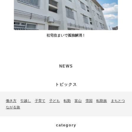
社宅住まいで孤独解消！
小
NEWS
トピックス
働き方
引越し
子育て
子ども
転勤
富山
雪国
転勤族
まちとつ
ながる旅
category