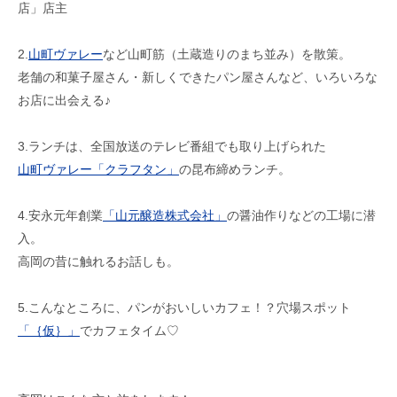
店」店主
2.
山町ヴァレー
など山町筋（土蔵造りのまち並み）を散策。
老舗の和菓子屋さん・新しくできたパン屋さんなど、いろいろな
お店に出会える♪
3.ランチは、全国放送のテレビ番組でも取り上げられた
山町ヴァレー「クラフタン」
の昆布締めランチ。
4.安永元年創業
「山元醸造株式会社」
の醤油作りなどの工場に潜
入。
高岡の昔に触れるお話しも。
5.こんなところに、パンがおいしいカフェ！？穴場スポット
「｛仮｝」
でカフェタイム♡