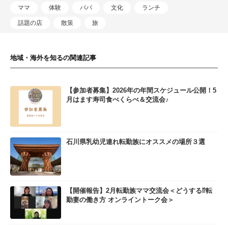
ママ
体験
パパ
文化
ランチ
話題の店
散策
旅
地域・海外を知るの関連記事
【参加者募集】2026年の年間スケジュール公開！5
月はます寿司食べくらべ＆交流会♪
石川県乳幼児連れ転勤族にオススメの場所３選
【開催報告】2月転勤族ママ交流会＜どうする⁉転
勤妻の働き方 オンライントーク会＞