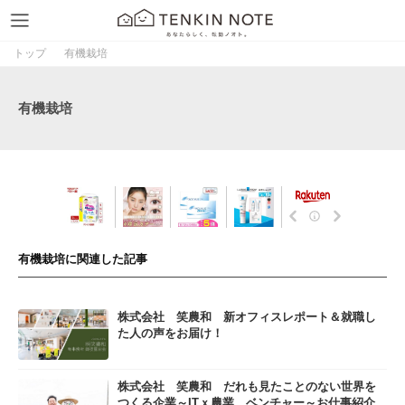
トップ
有機栽培
有機栽培
有機栽培に関連した記事
株式会社 笑農和 新オフィスレポート＆就職し
た人の声をお届け！
株式会社 笑農和 だれも見たことのない世界を
つくる企業～ITｘ農業 ベンチャー～お仕事紹介