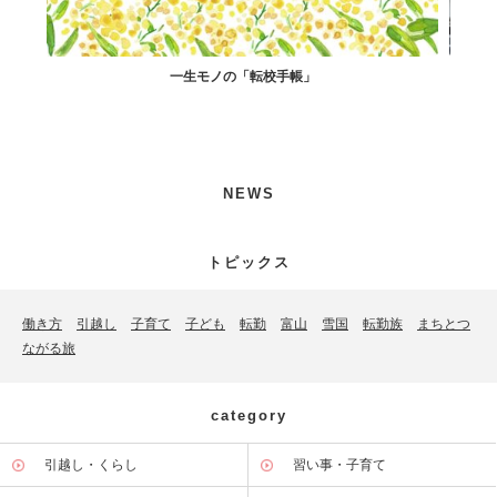
一生モノの「転校手帳」
す寿司
NEWS
トピックス
働き方
引越し
子育て
子ども
転勤
富山
雪国
転勤族
まちとつ
ながる旅
category
引越し・くらし
習い事・子育て