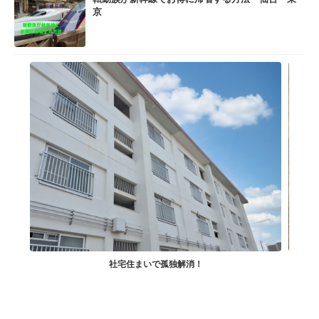
京
社宅住まいで孤独解消！
小